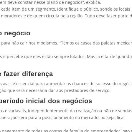
tem deve constar nesse plano de negócios”, explica.
 cada item de um segmento, identifique o público, sonde os locais
os moradores e de quem circula pela região. Tudo deve fazer parte 
 o negócio
 para não cair nos modismos. “Temos os casos das paletas mexica
s e percebe que eles estão sempre lotados. Mas já é tarde quando
 fazer diferença
ssoas, é essencial para aumentar as chances de sucesso do negóci
ão que será necessária dar aos prestadores de serviço.
eríodo inicial dos negócios
xos e variáveis, independentemente da realização ou não de vendas
 operação será para o posicionamento no mercado, ou seja, ficar
á o pagamento de todas as contas da família do empreendedor logo 