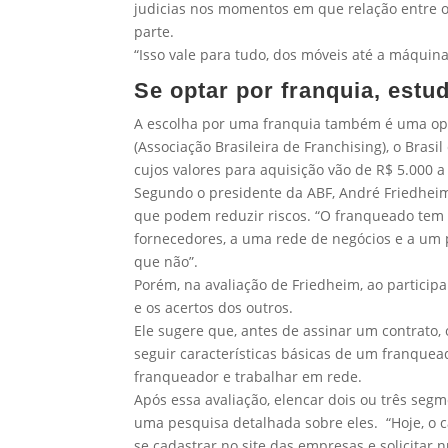
judicias nos momentos em que relação entre os
parte.
“Isso vale para tudo, dos móveis até a máquina
Se optar por franquia, estu
A escolha por uma franquia também é uma opç
(Associação Brasileira de Franchising), o Bras
cujos valores para aquisição vão de R$ 5.000 a
Segundo o presidente da ABF, André Friedheim
que podem reduzir riscos. “O franqueado tem
fornecedores, a uma rede de negócios e a um p
que não”.
Porém, na avaliação de Friedheim, ao particip
e os acertos dos outros.
Ele sugere que, antes de assinar um contrato
seguir características básicas de um franquea
franqueador e trabalhar em rede.
Após essa avaliação, elencar dois ou três segm
uma pesquisa detalhada sobre eles. “Hoje, o 
se cadastrar no site das empresas e solicita