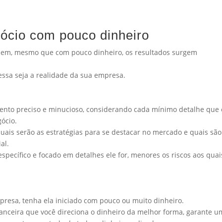
gócio com pouco dinheiro
dem, mesmo que com pouco dinheiro, os resultados surgem
essa seja a realidade da sua empresa.
mento preciso e minucioso, considerando cada mínimo detalhe que 
gócio.
 quais serão as estratégias para se destacar no mercado e quais são
ial.
pecífico e focado em detalhes ele for, menores os riscos aos quai
presa, tenha ela iniciado com pouco ou muito dinheiro.
nanceira que você direciona o dinheiro da melhor forma, garante u