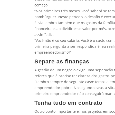
começo.
“Nos primeiros três meses, você saberá se te
hambúrguer. Neste período, o desafio é execut
Silvia lembra também que os gastos da famíli
financeira e, ao dividir esse valor por mês, 
assim”, diz.
“Você não é só seu salário. Você é o custo com 
primeira pergunta a ser respondida é: eu rea
empreendedorismo?”
Separe as finanças
A gestão de um negócio exige uma separação tot
reforça que é preciso ter clareza dos gastos p
“Lembro sempre do seguinte caso: temos a e
empreendedor pobre. No segundo caso, a situ
primeiro empreendedor não conseguirá manter 
Tenha tudo em contrato
Outro ponto importante é, nos projetos em soci