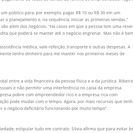
m um público para, por exemplo, pagar R$ 10 ou R$ 30 em um
ar o planejamento e, na sequência, iniciar as primeiras vendas.”
a vão além dos negócios. “Há casos em que a pessoa tem uma rese
acredita que poderá se manter até o negócio engrenar. Mas não é be
assistência médica, vale-refeição, transporte e outras despesas. A
lmente tenho dinheiro para me manter nos primeiros meses de
al entre a vida financeira da pessoa física e a da jurídica. Ribeir
essoais e não permitir uma interferência no caixa da empresa.
mpresa pobre com empreendedor rico e a empresa rica com
ação pode mudar com o tempo. Agora, por mais recursos que tenh
o negócio deficitário funcionando por muito tempo”.
edade, estipular tudo em contrato. Silvia afirma que para evitar b