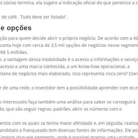
 sócios termina, ela sugere a indicação oficial do que pertence a 
 de café. Tudo deve ser listado”.
de opções
ão para quem decide abrir o próprio negócio. De acordo com a A
il conta hoje com cerca de 2,5 mil opções de negócios nesse segment
 R$ 5 milhões.
, a vantagem dessa modalidade é o acesso a informações e serviç
 acesso a uma marca conhecida, a um know-how operacional, a
lano de negócios mais elaborado. Isso representa risco zero? Clar
ar de uma rede, o investidor tem a possibilidade aprender com os e
, o interessado faça também uma análise para saber se conseguirá
do, que são seguir regras, padrões, abrir os números com o
entos com os quais se tenha maior afinidade e, em seguida, realiz
candidato a franqueado tem diversas fontes de informações. Ele p
r números daquele segmento, onde é possível montar uma unidade,