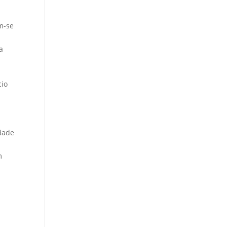
m-se
a
cio
idade
m