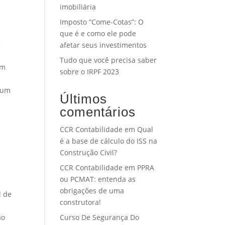
imobiliária
Imposto “Come-Cotas”: O
que é e como ele pode
e
afetar seus investimentos
Tudo que você precisa saber
um
sobre o IRPF 2023
r um
Últimos
comentários
CCR Contabilidade
em
Qual
é a base de cálculo do ISS na
Construção Civil?
CCR Contabilidade
em
PPRA
ou PCMAT: entenda as
obrigações de uma
l de
construtora!
ão
Curso De Segurança Do