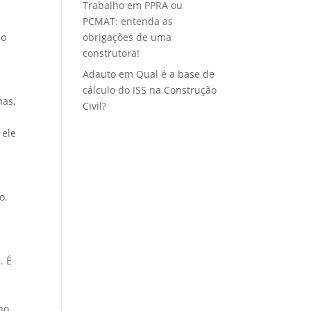
Trabalho
em
PPRA ou
PCMAT: entenda as
do
obrigações de uma
construtora!
Adauto
em
Qual é a base de
cálculo do ISS na Construção
nas,
Civil?
 ele
o.
. É
no