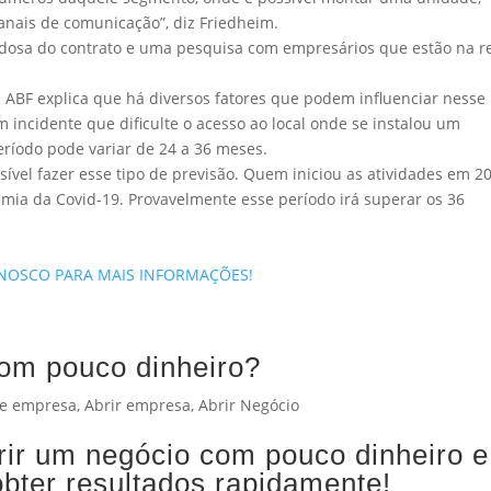
canais de comunicação”, diz Friedheim.
adosa do contrato e uma pesquisa com empresários que estão na r
a ABF explica que há diversos fatores que podem influenciar nesse
 incidente que dificulte o acesso ao local onde se instalou um
período pode variar de 24 a 36 meses.
ível fazer esse tipo de previsão. Quem iniciou as atividades em 2
mia da Covid-19. Provavelmente esse período irá superar os 36
ONOSCO PARA MAIS INFORMAÇÕES!
om pouco dinheiro?
de empresa
,
Abrir empresa
,
Abrir Negócio
rir um negócio com pouco dinheiro e
bter resultados rapidamente!