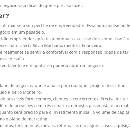
negócio,veja dicas do que é preciso fazer.
er?
confirmar se o seu perfil é de empreendedor. Essa autoanálise pod
egócio em um pesadelo.
cidiu empreender após testemunhar o sucesso do vizinho. Isso é 
ocê, não”, alerta Silvia Machado, mentora financeira.
você realmente se sentiria confortável com a responsabilidade de te
esse desafio.
, seu talento e em qual área poderia abrir um negócio.
ano de negócios, que é a base para qualquer projeto desse tipo,
aio Ribeiro Monteiro.
 possíveis fornecedores, clientes e concorrentes. Precisa incluir
além de previsões com três cenários: otimista, pessimista e normal.
o quanto será preciso para o investimento inicial, o volume de capita
como o plano de marketing.
entos, ferramentas, móveis, reformas e, em alguns casos, aquisiç