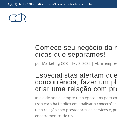
(51) 3209-2783
contato@ccrcontabilidade.com.br
Comece seu negócio da m
dicas que separamos!
por
Marketing CCR
|
fev 2, 2022
|
Abrir empre
Especialistas alertam qu
concorrência, fazer um p
criar uma relação com pr
Início de ano é sempre uma época boa para c
Essa escolha implica em analisar a concorrênc
uma relação com prestadores de serviços e, pr
encerramentos de CNPJs.