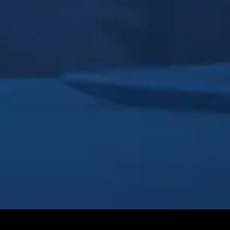
POA/RS
HORÁRIOS:
Segunda – Sexta:
8:30am -12:00pm
13:00pm -18:00pm
Se preferir, ligue para nós:
(51) 3209-2783
(51) 99701-0868
(51) 99284-7342