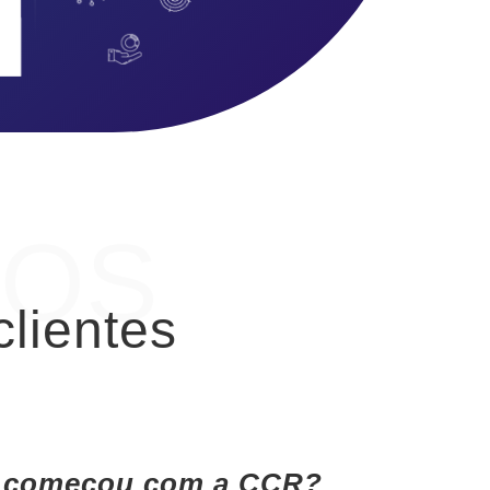
TOS
clientes
ue começou com a CCR?