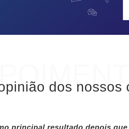
POIMEN
opinião dos nossos 
mo principal resultado depois q