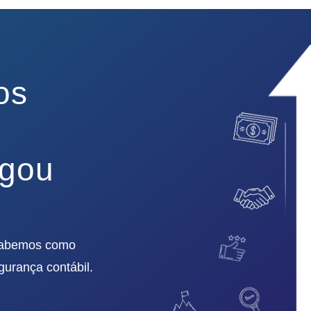
os
egou
 sabemos como
egurança contábil.