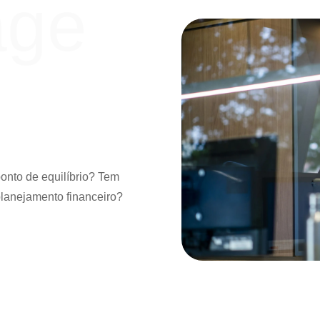
age
ponto de equilíbrio? Tem
planejamento financeiro?