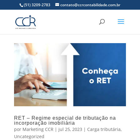
(51) 3209-2783
contato@ccrcontabilidade.com.br
RET – Regime especial de tributação na
incorporação imobiliária
por
Marketing CCR
|
jul 25, 2023
|
Carga tributária
,
Uncategorized