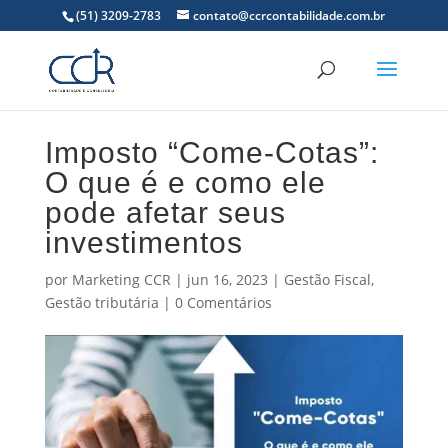
(51) 3209-2783
contato@ccrcontabilidade.com.br
Imposto “Come-Cotas”:
O que é e como ele
pode afetar seus
investimentos
por
Marketing CCR
|
jun 16, 2023
|
Gestão Fiscal
,
Gestão tributária
|
0 Comentários