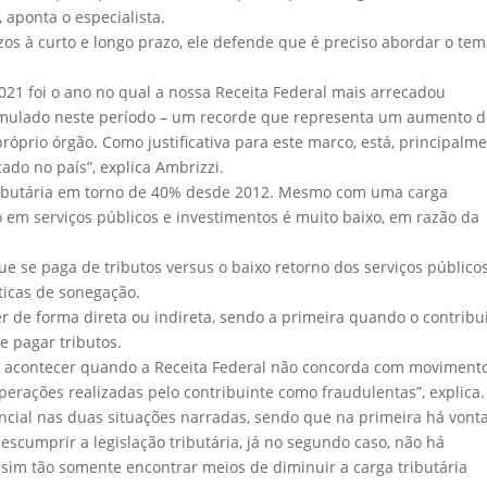
aponta o especialista.
uízos à curto e longo prazo, ele defende que é preciso abordar o te
021 foi o ano no qual a nossa Receita Federal mais arrecadou
cumulado neste período – um recorde que representa um aumento 
óprio órgão. Como justificativa para este marco, está, principalme
ado no país”, explica Ambrizzi.
tributária em torno de 40% desde 2012. Mesmo com uma carga
o em serviços públicos e investimentos é muito baixo, em razão da
 se paga de tributos versus o baixo retorno dos serviços públicos
ticas de sonegação.
r de forma direta ou indireta, sendo a primeira quando o contribu
de pagar tributos.
e acontecer quando a Receita Federal não concorda com moviment
perações realizadas pelo contribuinte como fraudulentas”, explica.
cial nas duas situações narradas, sendo que na primeira há vont
cumprir a legislação tributária, já no segundo caso, não há
sim tão somente encontrar meios de diminuir a carga tributária