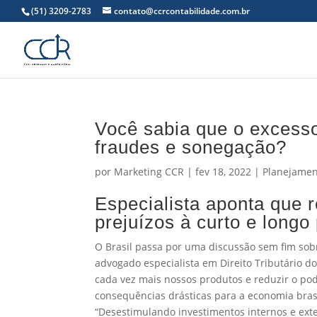
(51) 3209-2783
contato@ccrcontabilidade.com.br
Você sabia que o excesso
fraudes e sonegação?
por
Marketing CCR
|
fev 18, 2022
|
Planejament
Especialista aponta que r
prejuízos à curto e longo
O Brasil passa por uma discussão sem fim sobr
advogado especialista em Direito Tributário d
cada vez mais nossos produtos e reduzir o po
consequências drásticas para a economia brasi
“Desestimulando investimentos internos e exte