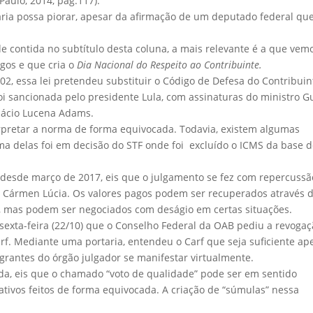
 Paulo, 2014, pág.117).
tária possa piorar, apesar da afirmação de um deputado federal qu
e contida no subtítulo desta coluna, a mais relevante é a que vem
igos e que cria o
Dia Nacional do Respeito ao Contribuinte.
, essa lei pretendeu substituir o Código de Defesa do Contribuin
i sancionada pelo presidente Lula, com assinaturas do ministro G
nácio Lucena Adams.
erpretar a norma de forma equivocada. Todavia, existem algumas
ma delas foi em decisão do STF onde foi excluído o ICMS da base 
 desde março de 2017, eis que o julgamento se fez com repercussã
ra Cármen Lúcia. Os valores pagos podem ser recuperados através 
, mas podem ser negociados com deságio em certas situações.
 sexta-feira (22/10) que o Conselho Federal da OAB pediu a revoga
rf. Mediante uma portaria, entendeu o Carf que seja suficiente ap
grantes do órgão julgador se manifestar virtualmente.
da, eis que o chamado “voto de qualidade” pode ser em sentido
ativos feitos de forma equivocada. A criação de “súmulas” nessa