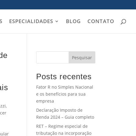
S
ESPECIALIDADES
BLOG
CONTATO
 de
Pesquisar
Posts recentes
ais
Fator R no Simples Nacional
e os benefícios para sua
empresa
zzi,
Declaração Imposto de
ecer
Renda 2024 – Guia completo
RET – Regime especial de
tributação na incorporação
mular