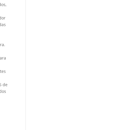
dos,
dor
das
ra.
para
tes
5 de
idos