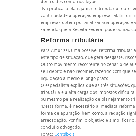
dentro dos contornos legais.
“Na prática, o planejamento tributário represen
continuidade à operação empresarial.Em um m
empresas optem por analisar sua operação e v
sabendo que a Receita Federal pode ou não co
Reforma tributária
Para Ambrizzi, uma possível reforma tributári
este tipo de situação, que gera desgaste, risco
Outro movimento recorrente no cenário de au
seu débito e não recolher, fazendo com que seu
liquidação a médio e longo prazo.
O especialista explica que as três situações,
tributária e a alta carga dos impostos dificult
ou mesmo pela realização de planejamento tri
“Desta forma, é necessário a imediata reforma tr
forma de apuração, bem como, a redução signif
arrecadação. Por fim, o objetivo é simplificar
conclui o advogado.
Fonte:
Contábeis