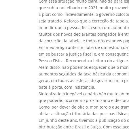
Com essa situação muito clara, não dá para es
que subiu no telhado em 2021, muito provave
E pior: como, indevidamente, o governo coloco
seja tratado. Reforço que a correção da tabel
impedir que a pessoa física sofra um aumento 
Muitos dos novos declarantes obrigados à ent
da correção da tabela, e todos nós estamos 
Em meu artigo anterior, falei de um estudo da
em se buscar a justiça fiscal e, em consequên
Pessoa Física. Recomendo a leitura do artigo e
Além disso, não podemos esquecer que o monstr
aumentos seguidos da taxa básica da economia
gerar, em todas as esferas do governo, uma pr
bate à porta, com insistência.
Sintonizado o inegável cenário não muito ani
que poderão ocorrer no próximo ano e destaca
Como, por dever de ofício, monitoro o que tram
afetar a situação tributária das pessoas físic
Em junho deste ano, tivemos a publicação do d
bitributação entre Brasil e Suíça. Com esse ac