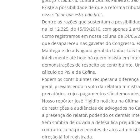
(
Justiça Tributária
, Editora Outras Palavras, São
Existe a possibilidade de que a reforma tribu
disse: “
pior que está, não fica
“
.
Dentre as razões que sustentam a possibilidad
na lei 12.325, de 15/09/2010, com apenas 2 art
Como registramos em nossa coluna de 24/05/202
que desapareceu nas gavetas do Congresso. Fo
Mantega e do advogado-geral da União, Luís I
Infelizmente até hoje há quem insista em int
demonstrações de respeito ao contribuinte. U
cálculo do PIS e da Cofins.
Podem os contribuintes recuperar a diferença
geral, prevalecendo o voto da relatora minist
precatórios, cujos pagamentos são demorados
Nosso repórter José Higídio noticiou na última
de restrições a audiências de advogados no Ca
a presença do relator, podendo os demais inte
Sem sombra de dúvida a defesa fica prejudica
contrário. Já há precedentes de atos administr
direção já foi registrada.