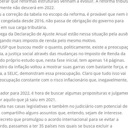
perar que reformas estruturais venham a evoluir. A reforma tributá
lmente não descerá em 2022.
u a correção da tabela no escopo da reforma, é provável que nem i
a, congelada desde 2016, não passa de obrigação do governo para
em sua carga tributária.
rega da Declaração de Ajuste Anual estão nessa situação pela ausê
pagando mais imposto de renda pelo mesmo motivo.
 USP que buscou medir o quanto, politicamente, existe a preocupa
cia, a justiça social através das mudanças no Imposto de Renda da
 do próprio estudo que, nesta fase inicial, tem apenas 14 páginas.
o da inflação voltou a mostrar suas garras com bastante força, e
, a SELIC, demonstram essa preocupação. Claro que tudo isso vai
eocupação constante com o risco inflacionário que, inegavelmente,
mador para 2022, é hora de buscar algumas proposituras e julgame
r aquilo que já saiu em 2021.
ita nas casas legislativas e também no judiciário com potencial de
as, compartilho alguns assuntos que, entendo, sejam de interesse.
ecreto que promulgou o acordo internacional para se evitar a
ordo, passamos a ter 35 países nos quais se busca excluir a