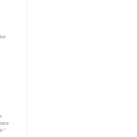
tos
.
o
 para
l.”