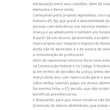
bitributação entre seus cidadãos, além de tra
Alemanha e Reino Unido.
Começando pelos projetos legislativos, cito o
Romário (PL-RJ), que prevê a dedutibilidade d
pessoas com deficiência, nos mesmos moldes d
criança e ao adolescente e também aos fundos
A partir de um recurso apresentado, o projeto 
Outro projeto que impacta o Imposto de Rend
ainda não foi apreciado, é o de autoria do sen
a remuneração de professores.
Além de representar renúncia fiscal nova, es
na Constituição Federal e no Código Tributário
Já em termos de decisões da justiça, temos de
março deste ano, com repercussão geral e que
sobre verbas salariais pagas em atraso, admini
Na mesma linha, o STJ decidiu que não incide
benefícios previdenciários.
E finalizando, para que nossa conversa não f
(Comissão de Valores Mobiliários), que esteve 