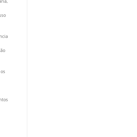
ria,
sso
ncia
ção
 os
ntos