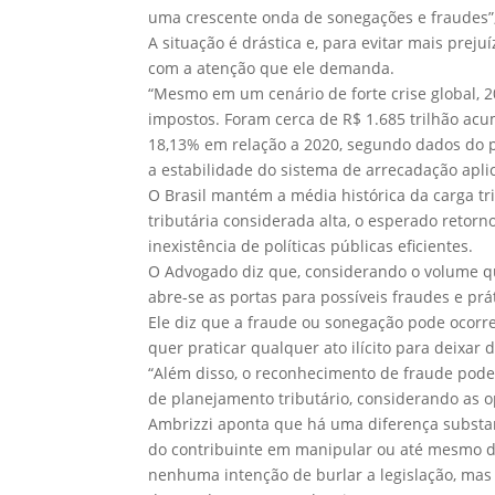
uma crescente onda de sonegações e fraudes”, 
A situação é drástica e, para evitar mais prej
com a atenção que ele demanda.
“Mesmo em um cenário de forte crise global, 2
impostos. Foram cerca de R$ 1.685 trilhão a
18,13% em relação a 2020, segundo dados do pr
a estabilidade do sistema de arrecadação aplic
O Brasil mantém a média histórica da carga 
tributária considerada alta, o esperado retorn
inexistência de políticas públicas eficientes.
O Advogado diz que, considerando o volume que
abre-se as portas para possíveis fraudes e prá
Ele diz que a fraude ou sonegação pode ocorre
quer praticar qualquer ato ilícito para deixar 
“Além disso, o reconhecimento de fraude pod
de planejamento tributário, considerando as o
Ambrizzi aponta que há uma diferença substan
do contribuinte em manipular ou até mesmo des
nenhuma intenção de burlar a legislação, mas 