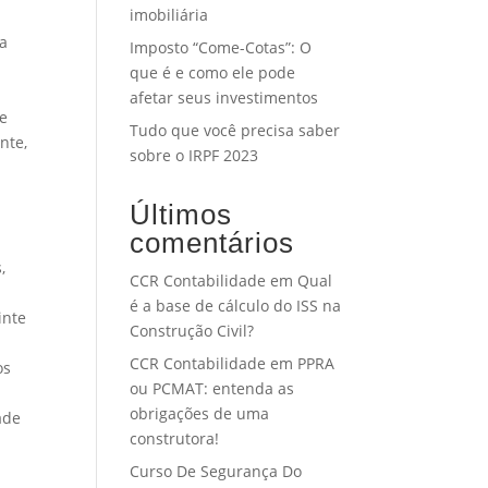
imobiliária
ma
Imposto “Come-Cotas”: O
que é e como ele pode
afetar seus investimentos
de
Tudo que você precisa saber
nte,
sobre o IRPF 2023
Últimos
comentários
,
CCR Contabilidade
em
Qual
é a base de cálculo do ISS na
inte
Construção Civil?
CCR Contabilidade
em
PPRA
os
ou PCMAT: entenda as
obrigações de uma
ade
construtora!
Curso De Segurança Do