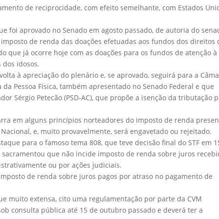
tamento de reciprocidade, com efeito semelhante, com Estados Uni
 que foi aprovado no Senado em agosto passado, de autoria do sena
o imposto de renda das doações efetuadas aos fundos dos direitos 
o que já ocorre hoje com as doações para os fundos de atenção à
 dos idosos.
volta à apreciação do plenário e, se aprovado, seguirá para a Câma
a da Pessoa Física, também apresentado no Senado Federal e que
ador Sérgio Petecão (PSD-AC), que propõe a isenção da tributação 
barra em alguns princípios norteadores do imposto de renda presen
 Nacional, e, muito provavelmente, será engavetado ou rejeitado.
staque para o famoso tema 808, que teve decisão final do STF em 1
 sacramentou que não incide imposto de renda sobre juros receb
strativamente ou por ações judiciais.
 imposto de renda sobre juros pagos por atraso no pagamento de
ique muito extensa, cito uma regulamentação por parte da CVM
sob consulta pública até 15 de outubro passado e deverá ter a