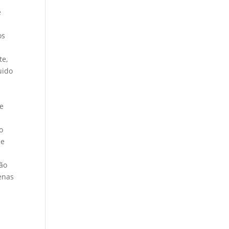
e
os
te,
uido
de
o
de
ção
enas