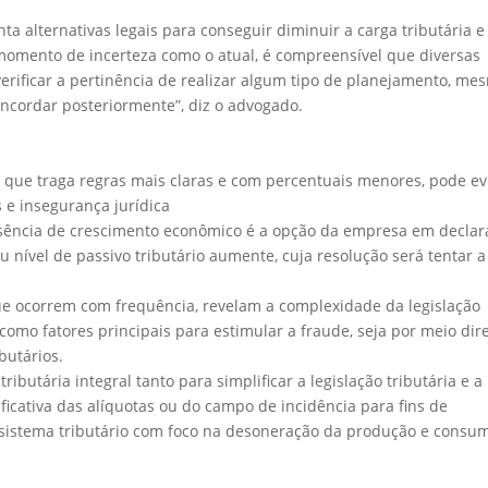
ta alternativas legais para conseguir diminuir a carga tributária e
omento de incerteza como o atual, é compreensível que diversas
erificar a pertinência de realizar algum tipo de planejamento, me
ncordar posteriormente”, diz o advogado.
a que traga regras mais claras e com percentuais menores, pode ev
s e insegurança jurídica
sência de crescimento econômico é a opção da empresa em declar
 nível de passivo tributário aumente, cuja resolução será tentar a
 que ocorrem com frequência, revelam a complexidade da legislação
a como fatores principais para estimular a fraude, seja por meio dir
butários.
ibutária integral tanto para simplificar a legislação tributária e a
icativa das alíquotas ou do campo de incidência para fins de
 o sistema tributário com foco na desoneração da produção e consum