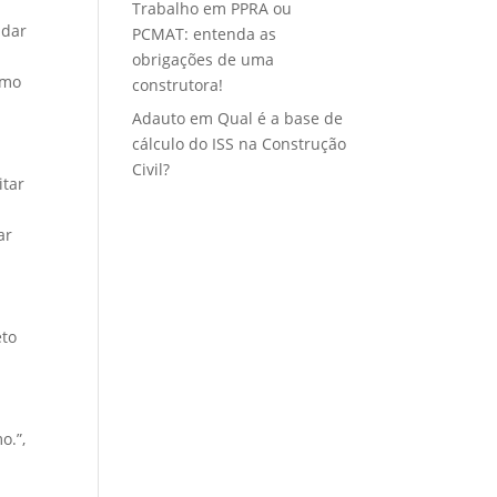
Trabalho
em
PPRA ou
 dar
PCMAT: entenda as
obrigações de uma
smo
construtora!
Adauto
em
Qual é a base de
cálculo do ISS na Construção
Civil?
itar
ar
eto
o.”,