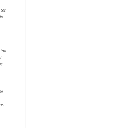
ntes
do
rida
or
as
te
das