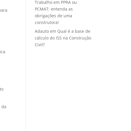
Trabalho
em
PPRA ou
PCMAT: entenda as
para
obrigações de uma
construtora!
Adauto
em
Qual é a base de
cálculo do ISS na Construção
Civil?
lica
to
l da