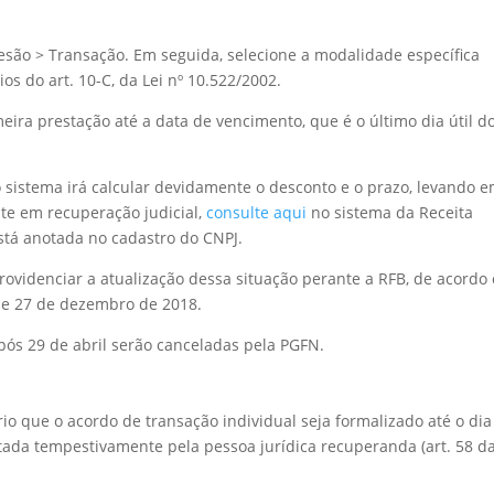
desão > Transação. Em seguida, selecione a modalidade específica
os do art. 10-C, da Lei nº 10.522/2002.
eira prestação até a data de vencimento, que é o último dia útil d
o sistema irá calcular devidamente o desconto e o prazo, levando 
nte em recuperação judicial,
consulte aqui
no sistema da Receita
está anotada no cadastro do CNPJ.
providenciar a atualização dessa situação perante a RFB, de acordo
 de 27 de dezembro de 2018.
pós 29 de abril serão canceladas pela PGFN.
io que o acordo de transação individual seja formalizado até o dia
tada tempestivamente pela pessoa jurídica recuperanda (art. 58 da