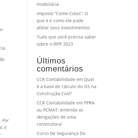
imobiliária
Imposto “Come-Cotas”: O
que é e como ele pode
afetar seus investimentos
to
Tudo que você precisa saber
sobre o IRPF 2023
cia.
Últimos
ção
comentários
CCR Contabilidade
em
Qual
é a base de cálculo do ISS na
Construção Civil?
CCR Contabilidade
em
PPRA
ou PCMAT: entenda as
obrigações de uma
. Por
construtora!
l, é
Curso De Segurança Do
e