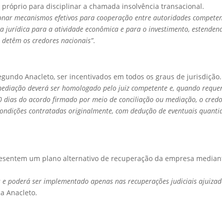
próprio para disciplinar a chamada insolvência transacional.
onar mecanismos efetivos para cooperação entre autoridades compete
a jurídica para a atividade econômica e para o investimento, estenden
 detêm os credores nacionais”
.
gundo Anacleto, ser incentivados em todos os graus de jurisdição.
mediação deverá ser homologado pelo juiz competente e, quando reque
60 dias do acordo firmado por meio de conciliação ou mediação, o cred
s condições contratadas originalmente, com dedução de eventuais quanti
presentem um plano alternativo de recuperação da empresa median
os e poderá ser implementado apenas nas recuperações judiciais ajuiza
ca Anacleto.