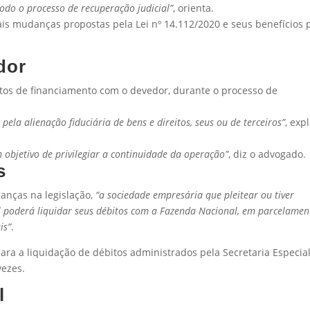
do o processo de recuperação judicial”
, orienta.
ais mudanças propostas pela Lei nº 14.112/2020 e seus benefícios 
dor
atos de financiamento com o devedor, durante o processo de
pela alienação fiduciária de bens e direitos, seus ou de terceiros”
, exp
 objetivo de privilegiar a continuidade da operação”
, diz o advogado.
s
danças na legislação,
“a sociedade empresária que pleitear ou tiver
l poderá liquidar seus débitos com a Fazenda Nacional, em parcelamen
is”
.
ara a liquidação de débitos administrados pela Secretaria Especia
vezes.
l