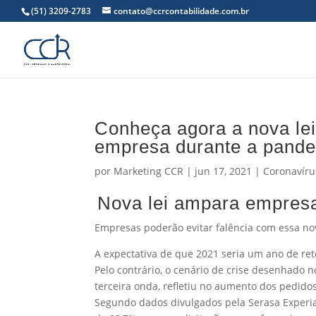
(51) 3209-2783
contato@ccrcontabilidade.com.br
Conheça agora a nova lei
empresa durante a pand
por
Marketing CCR
|
jun 17, 2021
|
Coronavíru
Nova lei ampara empresa
Empresas poderão evitar falência com essa nov
A expectativa de que 2021 seria um ano de re
Pelo contrário, o cenário de crise desenhado 
terceira onda, refletiu no aumento dos pedidos
Segundo dados divulgados pela Serasa Experia