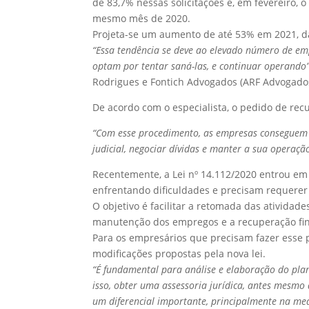
de 83,7% nessas solicitações e, em fevereiro
mesmo mês de 2020.
Projeta-se um aumento de até 53% em 2021, da
“Essa tendência se deve ao elevado número de e
optam por tentar saná-las, e continuar operando
Rodrigues e Fontich Advogados (ARF Advogado
De acordo com o especialista, o pedido de recu
“Com esse procedimento, as empresas conseguem 
judicial, negociar dívidas e manter a sua operaçã
Recentemente, a Lei nº 14.112/2020 entrou e
enfrentando dificuldades e precisam requerer 
O objetivo é facilitar a retomada das atividad
manutenção dos empregos e a recuperação fin
Para os empresários que precisam fazer esse p
modificações propostas pela nova lei.
“É fundamental para análise e elaboração do pla
isso, obter uma assessoria jurídica, antes mesmo 
um diferencial importante, principalmente na me