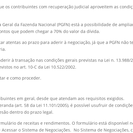
que os contribuintes com recuperação judicial aproveitem as condi
a Geral da Fazenda Nacional (PGFN) está a possibilidade de amplia
ntos que podem chegar a 70% do valor da dívida.
tar atentas ao prazo para aderir à negociação, já que a PGFN não 
ia.
aderir à transação nas condições gerais previstas na Lei n. 13.988/
vistos no art. 10-C da Lei 10.522/2002.
ptar e como proceder.
ibuintes em geral, desde que atendam aos requisitos exigidos.
randa (art. 58 da Lei 11.101/2005), é possível usufruir de condiçõe
são dentro do prazo legal.
rmulário de receitas e rendimentos. O formulário está disponível n
> Acessar o Sistema de Negociações. No Sistema de Negociações, c