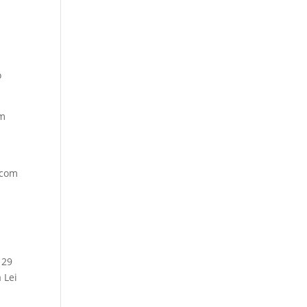
o
em
 com
 29
 Lei