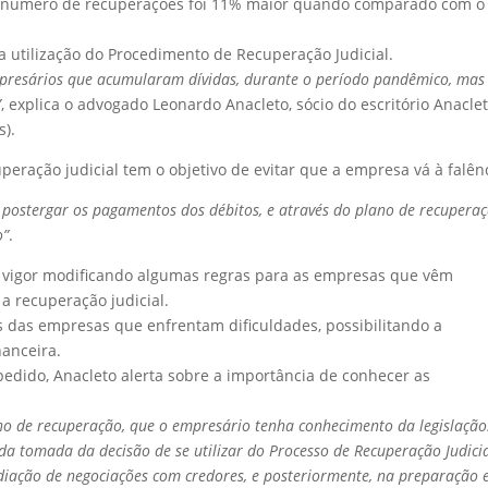
, o número de recuperações foi 11% maior quando comparado com o
 utilização do Procedimento de Recuperação Judicial.
mpresários que acumularam dívidas, durante o período pandêmico, mas
”
, explica o advogado Leonardo Anacleto, sócio do escritório Anacle
s).
peração judicial tem o objetivo de evitar que a empresa vá à falên
postergar os pagamentos dos débitos, e através do plano de recupera
o”
.
m vigor modificando algumas regras para as empresas que vêm
a recuperação judicial.
es das empresas que enfrentam dificuldades, possibilitando a
anceira.
edido, Anacleto alerta sobre a importância de conhecer as
no de recuperação, que o empresário tenha conhecimento da legislação
da tomada da decisão de se utilizar do Processo de Recuperação Judicia
diação de negociações com credores, e posteriormente, na preparação 