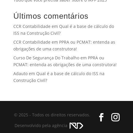
Últimos comentários
CCR Contabilidade
em
Qual é a base de cálculo do
ISS na Construção Civil?
CCR Contabilidade
em
PPRA ou PCMAT: entenda as
obrigações de uma construtora!
Curso De Segurança Do Trabalho
em
PPRA ou
PCMAT: entenda as obrigações de uma construtora!
Adauto
em
Qual é a base de cálculo do ISS na
Construção Civil?
© 2025 - Todos os direitos reservados.
Desenvolvido pela agência