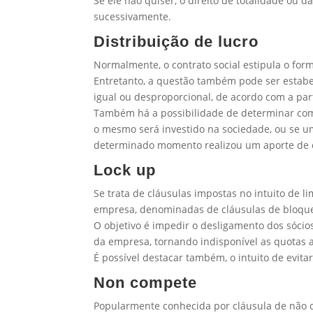
Se ele não quiser, o direito de totalidade ou 
sucessivamente.
Distribuição de lucro
Normalmente, o contrato social estipula o for
Entretanto, a questão também pode ser estabel
igual ou desproporcional, de acordo com a par
Também há a possibilidade de determinar como
o mesmo será investido na sociedade, ou se u
determinado momento realizou um aporte de c
Lock up
Se trata de cláusulas impostas no intuito de l
empresa, denominadas de cláusulas de bloque
O objetivo é impedir o desligamento dos sóci
da empresa, tornando indisponível as quotas a
É possível destacar também, o intuito de evita
Non compete
Popularmente conhecida por cláusula de não co