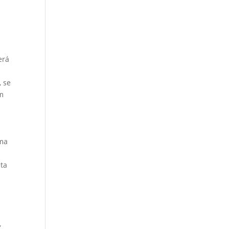
erá
, se
em
uma
eta
,