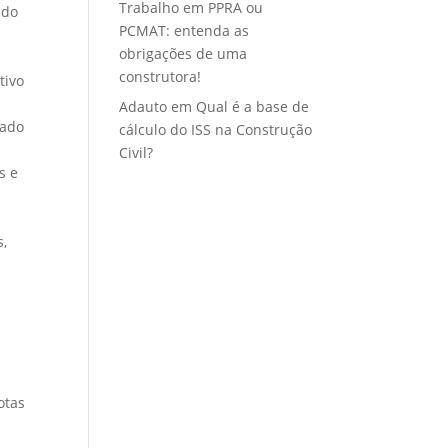
Trabalho
em
PPRA ou
 do
PCMAT: entenda as
obrigações de uma
construtora!
tivo
Adauto
em
Qual é a base de
vado
cálculo do ISS na Construção
Civil?
s e
s,
otas