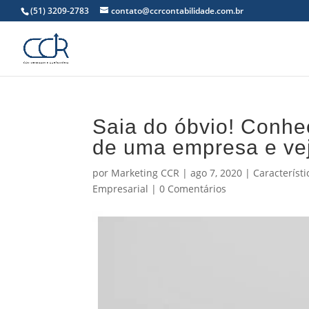
(51) 3209-2783
contato@ccrcontabilidade.com.br
Saia do óbvio! Conheç
de uma empresa e vej
por
Marketing CCR
|
ago 7, 2020
|
Característi
Empresarial
|
0 Comentários