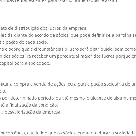
das cotas remanescentes para o sócio número dois, e assim
mato de distribuição dos lucros da empresa.
ecida diante do acordo de sócios, que pode definir se a partilha s
ticipação de cada sócio.
 e sobre quais circunstâncias o lucro será distribuído, bem como
m dos sócios irá receber um percentual maior dos lucros porque 
apital para a sociedade.
imitar a compra e venda de ações, ou a participação societária de 
io.
os por determinado período, ou até mesmo, o alcance de alguma m
té a finalização da condição.
r a desvalorização da empresa.
ncorrência, ela define que os sócios, enquanto durar a sociedade