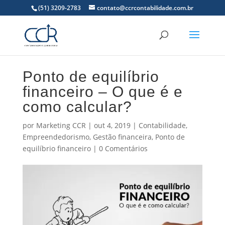
(51) 3209-2783
contato@ccrcontabilidade.com.br
Ponto de equilíbrio
financeiro – O que é e
como calcular?
por
Marketing CCR
|
out 4, 2019
|
Contabilidade
,
Empreendedorismo
,
Gestão financeira
,
Ponto de
equilíbrio financeiro
|
0 Comentários