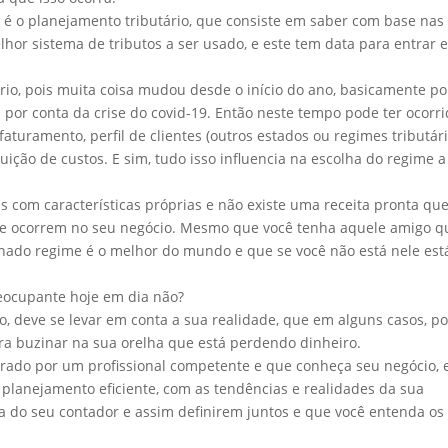
 é o planejamento tributário, que consiste em saber com base nas
lhor sistema de tributos a ser usado, e este tem data para entrar 
rio, pois muita coisa mudou desde o início do ano, basicamente p
 por conta da crise do covid-19. Então neste tempo pode ter ocorri
aturamento, perfil de clientes (outros estados ou regimes tributári
ão de custos. E sim, tudo isso influencia na escolha do regime a
s com características próprias e não existe uma receita pronta qu
que ocorrem no seu negócio. Mesmo que você tenha aquele amigo q
nado regime é o melhor do mundo e que se você não está nele est
reocupante hoje em dia não?
o, deve se levar em conta a sua realidade, que em alguns casos, p
a buzinar na sua orelha que está perdendo dinheiro.
rado por um profissional competente e que conheça seu negócio, 
planejamento eficiente, com as tendências e realidades da sua
a do seu contador e assim definirem juntos e que você entenda os