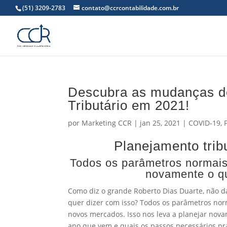
(51) 3209-2783
contato@ccrcontabilidade.com.br
Descubra as mudanças d
Tributário em 2021!
por
Marketing CCR
|
jan 25, 2021
|
COVID-19
,
Planejamento trib
Todos os parâmetros normais 
novamente o qu
Como diz o grande Roberto Dias Duarte, não dá
quer dizer com isso? Todos os parâmetros norm
novos mercados. Isso nos leva a planejar nova
ano que vem e quais os passos necessários pra