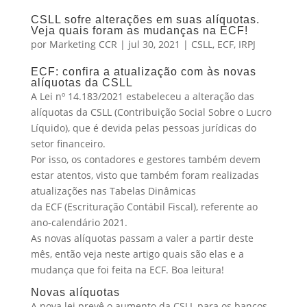
CSLL sofre alterações em suas alíquotas.
Veja quais foram as mudanças na ECF!
por
Marketing CCR
|
jul 30, 2021
|
CSLL
,
ECF
,
IRPJ
ECF: confira a atualização com às novas
alíquotas da CSLL
A Lei nº 14.183/2021 estabeleceu a alteração das
alíquotas da CSLL (Contribuição Social Sobre o Lucro
Líquido), que é devida pelas pessoas jurídicas do
setor financeiro.
Por isso, os contadores e gestores também devem
estar atentos, visto que também foram realizadas
atualizações nas Tabelas Dinâmicas
da ECF (Escrituração Contábil Fiscal), referente ao
ano-calendário 2021.
As novas alíquotas passam a valer a partir deste
mês, então veja neste artigo quais são elas e a
mudança que foi feita na ECF. Boa leitura!
Novas alíquotas
A nova lei prevê o aumento da CSLL para os bancos,