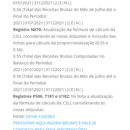
01012021|31122021|2|E|N||
0.56 (Total das Receitas Brutas do Mês de Julho até o
Final do Período):
2021|01012021|31122021|2|E|N||
Registro N670:
Atualização da fórmula de cálculo da
CSLL considerando as novas alíquotas e inclusão das
linhas para cálculo da proporcionalização (0.55 e
0.56).
0.55 (Total das Receitas Brutas Computadas no
Balanço do Período):
2021|01012021|31122021|2|E|N||
0.56 (Total das Receitas Brutas do Mês de Julho até o
Final do Período):
2021|01012021|31122021|2|E|N||
Registros P500, T181 e U182:
foi feita a atualização
da fórmula de cálculo da CSLL considerando as
novas alíquotas.
Fonte:
Jornal Contábil
PRESSIONE AQUI AGORA MESMO E FALE JÁ
CONOSCO PARA MAIS INFORMAÇÕES!