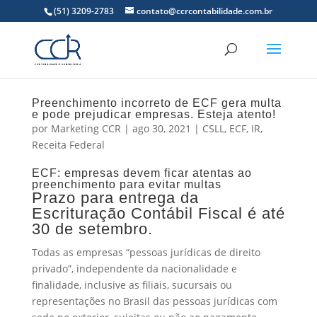
(51) 3209-2783
contato@ccrcontabilidade.com.br
Preenchimento incorreto de ECF gera multa
e pode prejudicar empresas. Esteja atento!
por
Marketing CCR
|
ago 30, 2021
|
CSLL
,
ECF
,
IR
,
Receita Federal
ECF: empresas devem ficar atentas ao
preenchimento para evitar multas
Prazo para entrega da
Escrituração Contábil Fiscal é até
30 de setembro.
Todas as empresas “pessoas jurídicas de direito
privado”, independente da nacionalidade e
finalidade, inclusive as filiais, sucursais ou
representações no Brasil das pessoas jurídicas com