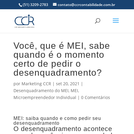
(51) 3209-2783
contato@ccrcontabilidade.com.br
Você, que é MEI, sabe
quando é o momento
certo de pedir o
desenquadramento?
por
Marketing CCR
|
set 20, 2021
|
Desenquadramento do MEI
,
MEI
,
Microempreendedor Individual
|
0 Comentários
MEI: saiba quando e como pedir seu
desenquadramento
O desenquadramento acontece