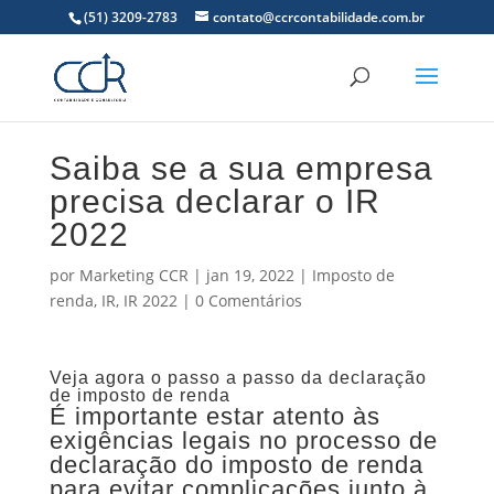
(51) 3209-2783
contato@ccrcontabilidade.com.br
Saiba se a sua empresa
precisa declarar o IR
2022
por
Marketing CCR
|
jan 19, 2022
|
Imposto de
renda
,
IR
,
IR 2022
|
0 Comentários
Veja agora o passo a passo da declaração
de imposto de renda
É importante estar atento às
exigências legais no processo de
declaração do imposto de renda
para evitar complicações junto à