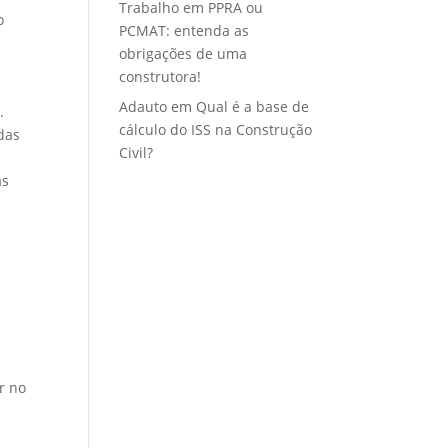
Trabalho
em
PPRA ou
o
PCMAT: entenda as
obrigações de uma
construtora!
Adauto
em
Qual é a base de
.
cálculo do ISS na Construção
das
Civil?
as
r no