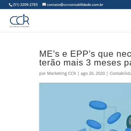
(51) 3209-2783
contato@ccrcontabilidade.com.br
ME’s e EPP’s que nec
terão mais 3 meses pa
por
Marketing CCR
|
ago 20, 2020
|
Contabilid