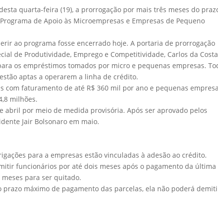
 desta quarta-feira (19), a prorrogação por mais três meses do praz
 do Programa de Apoio às Microempresas e Empresas de Pequeno
erir ao programa fosse encerrado hoje. A portaria de prorrogação
cial de Produtividade, Emprego e Competitividade, Carlos da Costa
 para os empréstimos tomados por micro e pequenas empresas. To
 estão aptas a operarem a linha de crédito.
sas com faturamento de até R$ 360 mil por ano e pequenas empres
4,8 milhões.
de abril por meio de medida provisória. Após ser aprovado pelos
sidente Jair Bolsonaro em maio.
rigações para a empresas estão vinculadas à adesão ao crédito.
itir funcionários por até dois meses após o pagamento da última
 meses para ser quitado.
o prazo máximo de pagamento das parcelas, ela não poderá demiti