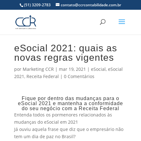
(51) 3209-2783
contato@ccrcontabilidade.com.br
eSocial 2021: quais as
novas regras vigentes
por
Marketing CCR
|
mar 19, 2021
|
eSocial
,
eSocial
2021
,
Receita Federal
|
0 Comentários
Fique por dentro das mudanças para o
eSocial 2021 e mantenha a conformidade
do seu negócio com a Receita Federal
Entenda todos os pormenores relacionados às
mudanças do eSocial em 2021
Já ouviu aquela frase que diz que o empresário não
tem um dia de paz no Brasil?