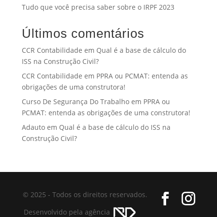
Tudo que você precisa saber sobre o IRPF 2023
Últimos comentários
CCR Contabilidade
em
Qual é a base de cálculo do
ISS na Construção Civil?
CCR Contabilidade
em
PPRA ou PCMAT: entenda as
obrigações de uma construtora!
Curso De Segurança Do Trabalho
em
PPRA ou
PCMAT: entenda as obrigações de uma construtora!
Adauto
em
Qual é a base de cálculo do ISS na
Construção Civil?
© 2025 - Todos os direitos reservados.
Desenvolvido pela agência