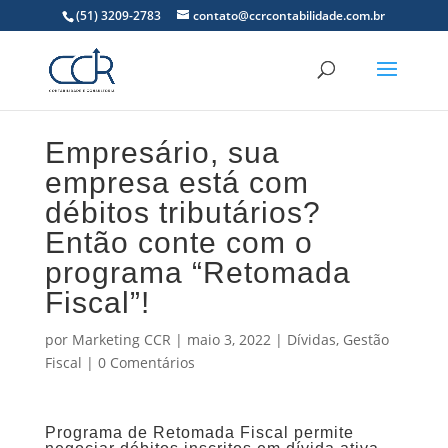
(51) 3209-2783
contato@ccrcontabilidade.com.br
Empresário, sua
empresa está com
débitos tributários?
Então conte com o
programa “Retomada
Fiscal”!
por
Marketing CCR
|
maio 3, 2022
|
Dívidas
,
Gestão
Fiscal
|
0 Comentários
Programa de Retomada Fiscal permite