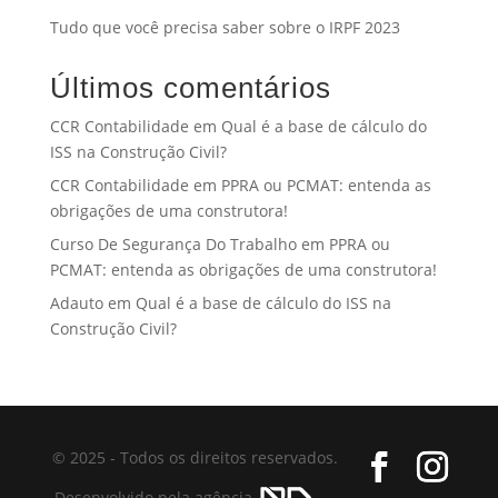
Tudo que você precisa saber sobre o IRPF 2023
Últimos comentários
CCR Contabilidade
em
Qual é a base de cálculo do
ISS na Construção Civil?
CCR Contabilidade
em
PPRA ou PCMAT: entenda as
obrigações de uma construtora!
Curso De Segurança Do Trabalho
em
PPRA ou
PCMAT: entenda as obrigações de uma construtora!
Adauto
em
Qual é a base de cálculo do ISS na
Construção Civil?
© 2025 - Todos os direitos reservados.
Desenvolvido pela agência