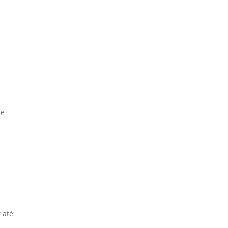
 e
 até