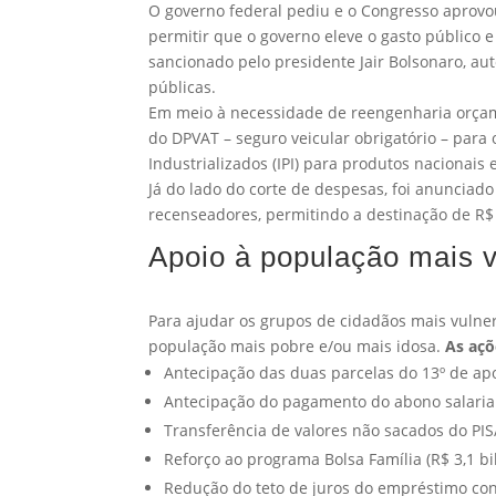
O governo federal pediu e o Congresso aprovo
permitir que o governo eleve o gasto público 
sancionado pelo presidente Jair Bolsonaro, auto
públicas.
Em meio à necessidade de reengenharia orçame
do DPVAT – seguro veicular obrigatório – para
Industrializados (IPI) para produtos naciona
Já do lado do corte de despesas, foi anuncia
recenseadores, permitindo a destinação de R$ 
Apoio à população mais v
Para ajudar os grupos de cidadãos mais vulner
população mais pobre e/ou mais idosa.
As açõ
Antecipação das duas parcelas do 13º de apo
Antecipação do pagamento do abono salarial 
Transferência de valores não sacados do PIS
Reforço ao programa Bolsa Família (R$ 3,1 bi
Redução do teto de juros do empréstimo co