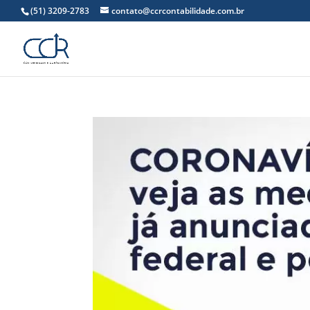
(51) 3209-2783
contato@ccrcontabilidade.com.br