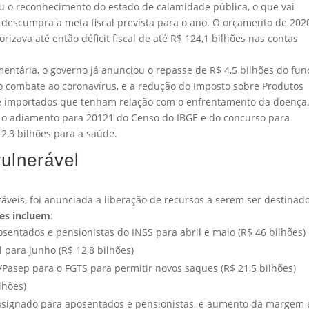
u o reconhecimento do estado de calamidade pública, o que vai
e descumpra a meta fiscal prevista para o ano. O orçamento de 202
rizava até então déficit fiscal de até R$ 124,1 bilhões nas contas
ntária, o governo já anunciou o repasse de R$ 4,5 bilhões do fu
 o combate ao coronavírus, e a redução do Imposto sobre Produtos
is e importados que tenham relação com o enfrentamento da doença
do o adiamento para 20121 do Censo do IBGE e do concurso para
2,3 bilhões para a saúde.
ulnerável
áveis, foi anunciada a liberação de recursos a serem ser destinad
es incluem
:
sentados e pensionistas do INSS para abril e maio (R$ 46 bilhões)
para junho (R$ 12,8 bilhões)
/Pasep para o FGTS para permitir novos saques (R$ 21,5 bilhões)
lhões)
nsignado para aposentados e pensionistas, e aumento da margem 