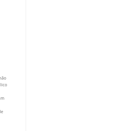
 não
lico
 um
de