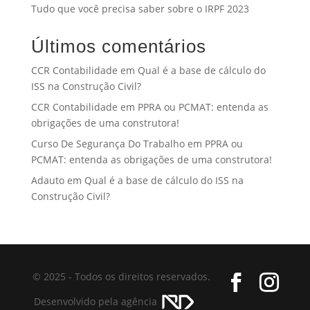
Tudo que você precisa saber sobre o IRPF 2023
Últimos comentários
CCR Contabilidade
em
Qual é a base de cálculo do
ISS na Construção Civil?
CCR Contabilidade
em
PPRA ou PCMAT: entenda as
obrigações de uma construtora!
Curso De Segurança Do Trabalho
em
PPRA ou
PCMAT: entenda as obrigações de uma construtora!
Adauto
em
Qual é a base de cálculo do ISS na
Construção Civil?
© 2025 - Todos os direitos reservados.
Desenvolvido pela agência