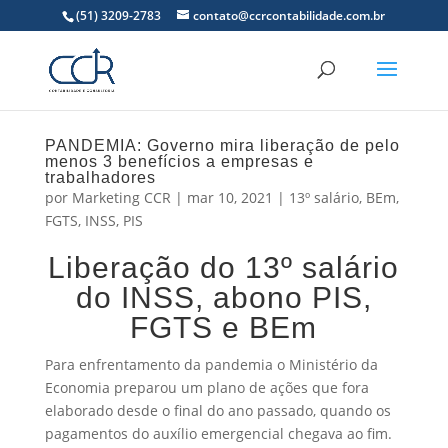
(51) 3209-2783
contato@ccrcontabilidade.com.br
PANDEMIA: Governo mira liberação de pelo
menos 3 benefícios a empresas e
trabalhadores
por
Marketing CCR
|
mar 10, 2021
|
13º salário
,
BEm
,
FGTS
,
INSS
,
PIS
Liberação do 13º salário
do INSS, abono PIS,
FGTS e BEm
Para enfrentamento da pandemia o Ministério da
Economia preparou um plano de ações que fora
elaborado desde o final do ano passado, quando os
pagamentos do auxílio emergencial chegava ao fim.