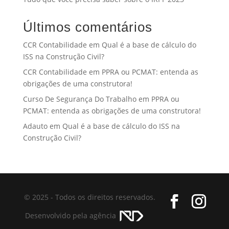
Últimos comentários
CCR Contabilidade
em
Qual é a base de cálculo do
ISS na Construção Civil?
CCR Contabilidade
em
PPRA ou PCMAT: entenda as
obrigações de uma construtora!
Curso De Segurança Do Trabalho
em
PPRA ou
PCMAT: entenda as obrigações de uma construtora!
Adauto
em
Qual é a base de cálculo do ISS na
Construção Civil?
© 2025 - Todos os direitos reservados.
Desenvolvido pela agência