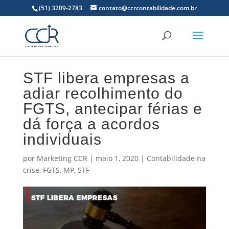
(51) 3209-2783
contato@ccrcontabilidade.com.br
STF libera empresas a
adiar recolhimento do
FGTS, antecipar férias e
dá força a acordos
individuais
por
Marketing CCR
|
maio 1, 2020
|
Contabilidade na
crise
,
FGTS
,
MP
,
STF