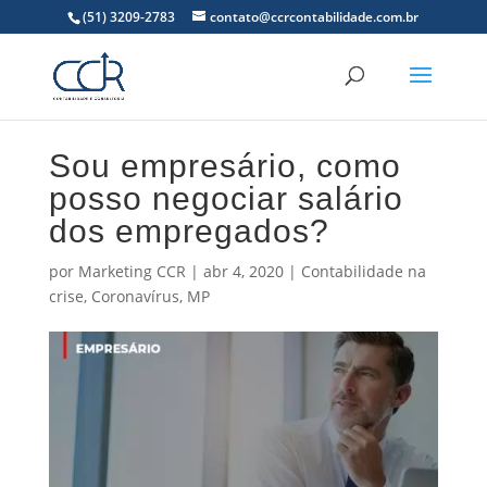
(51) 3209-2783
contato@ccrcontabilidade.com.br
Sou empresário, como
posso negociar salário
dos empregados?
por
Marketing CCR
|
abr 4, 2020
|
Contabilidade na
crise
,
Coronavírus
,
MP