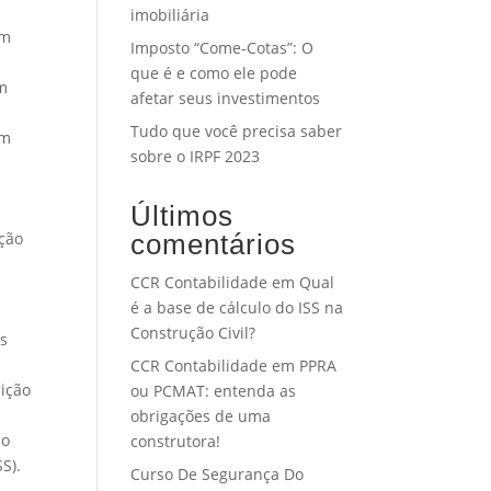
imobiliária
om
Imposto “Come-Cotas”: O
que é e como ele pode
um
afetar seus investimentos
Tudo que você precisa saber
em
sobre o IRPF 2023
Últimos
ação
comentários
CCR Contabilidade
em
Qual
é a base de cálculo do ISS na
Construção Civil?
os
CCR Contabilidade
em
PPRA
uição
ou PCMAT: entenda as
obrigações de uma
ão
construtora!
S).
Curso De Segurança Do