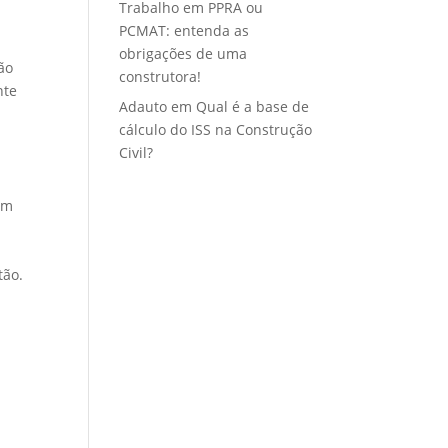
Trabalho
em
PPRA ou
PCMAT: entenda as
obrigações de uma
ão
construtora!
nte
Adauto
em
Qual é a base de
cálculo do ISS na Construção
Civil?
em
tão.