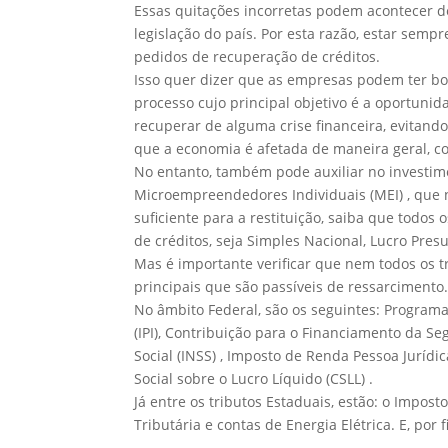
Essas quitações incorretas podem acontecer dev
legislação do país. Por esta razão, estar sem
pedidos de recuperação de créditos.
Isso quer dizer que as empresas podem ter boa 
processo cujo principal objetivo é a oportunid
recuperar de alguma crise financeira, evitan
que a economia é afetada de maneira geral, 
No entanto, também pode auxiliar no investim
Microempreendedores Individuais (MEI) , que 
suficiente para a restituição, saiba que todos
de créditos, seja Simples Nacional, Lucro Pres
Mas é importante verificar que nem todos os t
principais que são passíveis de ressarcimento
No âmbito Federal, são os seguintes: Programa 
(IPI), Contribuição para o Financiamento da Se
Social (INSS) , Imposto de Renda Pessoa Jurídi
Social sobre o Lucro Líquido (CSLL) .
Já entre os tributos Estaduais, estão: o Impost
Tributária e contas de Energia Elétrica. E, por