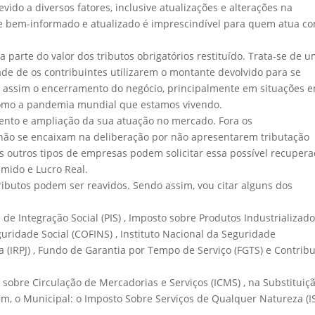
ido a diversos fatores, inclusive atualizações e alterações na
pre bem-informado e atualizado é imprescindível para quem atua c
parte do valor dos tributos obrigatórios restituído. Trata-se de 
ade de os contribuintes utilizarem o montante devolvido para se
do assim o encerramento do negócio, principalmente em situações 
como a pandemia mundial que estamos vivendo.
ento e ampliação da sua atuação no mercado. Fora os
não se encaixam na deliberação por não apresentarem tributação
 os outros tipos de empresas podem solicitar essa possível recuper
umido e Lucro Real.
ributos podem ser reavidos. Sendo assim, vou citar alguns dos
.
de Integração Social (PIS) , Imposto sobre Produtos Industrializad
guridade Social (COFINS) , Instituto Nacional da Seguridade
ca (IRPJ) , Fundo de Garantia por Tempo de Serviço (FGTS) e Contrib
o sobre Circulação de Mercadorias e Serviços (ICMS) , na Substituiç
 fim, o Municipal: o Imposto Sobre Serviços de Qualquer Natureza (IS