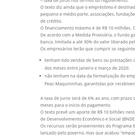
– taxa de juros nos termos do regulamento.
O texto diz ainda que o empréstimo é destin
pequeno e médio porte, associações, fundações
de crédito.
O financiamento máximo é de R$ 10 milhões. O 
De acordo com a Medida Provisória, o fundo g
banco, limitada a até 30% do valor liberado pe
Os empresários terão que cumprir os seguinte
tenham tido vendas de bens ou prestações 
dos meses entre janeiro e março de 2020;
não tenham na data da formalização do empr
Peac-Maquininhas, garantidas por recebíveis
A taxa de juros será de 6% ao ano, com prazo 
meses para o início do pagamento.
O texto prevê um aporte de R$ 10 bilhões nes
de Desenvolvimento Econômico e Social (BNDES
Os recursos serão provenientes do Programa E
lançado pelo governo, mas que acabou “empoç