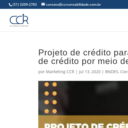
(51) 3209-2783
contato@ccrcontabilidade.com.br
Projeto de crédito p
de crédito por meio d
por
Marketing CCR
|
jul 13, 2020
|
BNDES
,
Con