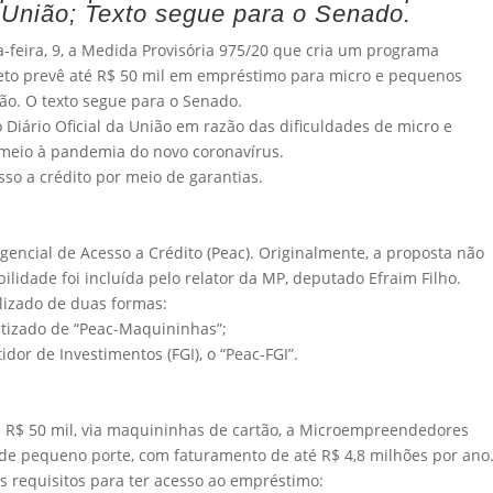
a União; Texto segue para o Senado.
feira, 9, a Medida Provisória 975/20 que cria um programa
eto prevê até R$ 50 mil em empréstimo para micro e pequenos
o. O texto segue para o Senado.
 Diário Oficial da União em razão das dificuldades de micro e
meio à pandemia do novo coronavírus.
esso a crédito por meio de garantias.
gencial de Acesso a Crédito (Peac). Originalmente, a proposta não
lidade foi incluída pelo relator da MP, deputado Efraim Filho.
lizado de duas formas:
tizado de “Peac-Maquininhas”;
dor de Investimentos (FGI), o “Peac-FGI”.
 R$ 50 mil, via maquininhas de cartão, a Microempreendedores
 de pequeno porte, com faturamento de até R$ 4,8 milhões por ano
s requisitos para ter acesso ao empréstimo: