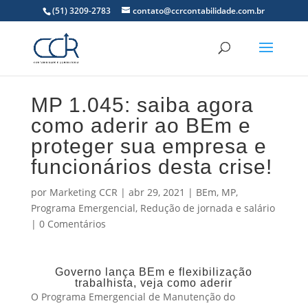
(51) 3209-2783
contato@ccrcontabilidade.com.br
MP 1.045: saiba agora
como aderir ao BEm e
proteger sua empresa e
funcionários desta crise!
por
Marketing CCR
|
abr 29, 2021
|
BEm
,
MP
,
Programa Emergencial
,
Redução de jornada e salário
|
0 Comentários
Governo lança BEm e flexibilização
trabalhista, veja como aderir
O Programa Emergencial de Manutenção do