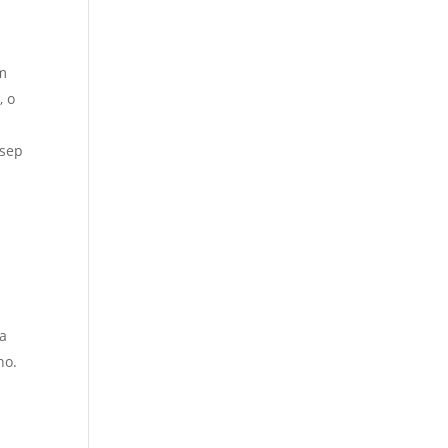
em
, o
asep
ra
ho.