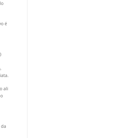
lo
vo é
)
,
ata.
 ali
no
 da