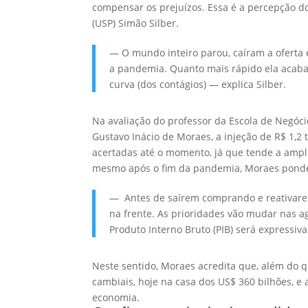
compensar os prejuízos. Essa é a percepção d
(USP) Simão Silber.
— O mundo inteiro parou, caíram a oferta
a pandemia. Quanto mais rápido ela acabar,
curva (dos contágios) — explica Silber.
Na avaliação do professor da Escola de Negóci
Gustavo Inácio de Moraes, a injeção de R$ 1,2
acertadas até o momento, já que tende a ampli
mesmo após o fim da pandemia, Moraes ponde
— Antes de saírem comprando e reativarem
na frente. As prioridades vão mudar nas 
Produto Interno Bruto (PIB) será expressiva
Neste sentido, Moraes acredita que, além do qu
cambiais, hoje na casa dos US$ 360 bilhões, e
economia.