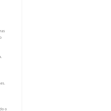
ras
o
a.
ses.
do o