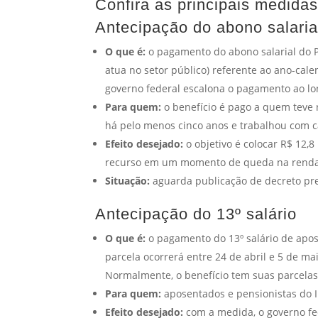
Confira as principais medida
Antecipação do abono salaria
O que é:
o pagamento do abono salarial do PI
atua no setor público) referente ao ano-cal
governo federal escalona o pagamento ao lo
Para quem:
o benefício é pago a quem teve r
há pelo menos cinco anos e trabalhou com ca
Efeito desejado:
o objetivo é colocar R$ 12,
recurso em um momento de queda na renda 
Situação:
aguarda publicação de decreto pre
Antecipação do 13º salário
O que é:
o pagamento do 13º salário de apos
parcela ocorrerá entre 24 de abril e 5 de ma
Normalmente, o benefício tem suas parcela
Para quem:
aposentados e pensionistas do In
Efeito desejado:
com a medida, o governo fed