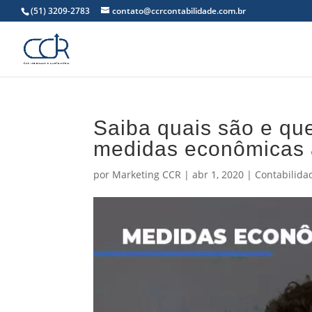
(51) 3209-2783
contato@ccrcontabilidade.com.br
Saiba quais são e qu
medidas econômicas 
por
Marketing CCR
|
abr 1, 2020
|
Contabilida