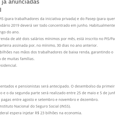
s já anunciadas
l
S (para trabalhadores da iniciativa privada) e do Pasep (para qu
endário 2019 deverá ser todo concentrado em junho. Habitualmente
ngo do ano.
enda de até dois salários mínimos por mês, está inscrito no PIS/P
rteira assinada por, no mínimo, 30 dias no ano anterior.
8 bilhões nas mãos dos trabalhadores de baixa renda, garantindo o
de muitas famílias.
sidencial.
entados e pensionistas será antecipado. O desembolso da primei
io e o da segunda parte será realizado entre 25 de maio e 5 de jun
s pagas entre agosto e setembro e novembro e dezembro.
stituto Nacional do Seguro Social (INSS).
eral espera injetar R$ 23 bilhões na economia.