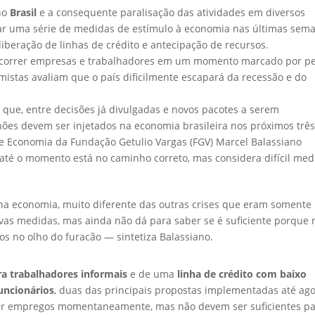
no
Brasil
e a consequente paralisação das atividades em diversos
ar uma série de medidas de estímulo à economia nas últimas sema
liberação de linhas de crédito e antecipação de recursos.
socorrer empresas e trabalhadores em um momento marcado por p
mistas avaliam que o país dificilmente escapará da recessão e do
a que, entre decisões já divulgadas e novos pacotes a serem
hões devem ser injetados na economia brasileira nos próximos trê
de Economia da Fundação Getulio Vargas (FGV) Marcel Balassiano
até o momento está no caminho correto, mas considera difícil med
na economia, muito diferente das outras crises que eram somente
vas medidas, mas ainda não dá para saber se é suficiente porque 
 no olho do furacão — sintetiza Balassiano.
ra trabalhadores informais
e de uma
linha de crédito com baixo
uncionários
, duas das principais propostas implementadas até ago
rar empregos momentaneamente, mas não devem ser suficientes p