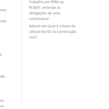
Trabalho
em
PPRA ou
PCMAT: entenda as
nas,
obrigações de uma
construtora!
erda
Adauto
em
Qual é a base de
cálculo do ISS na Construção
Civil?
s
ir
não
ra,
ara