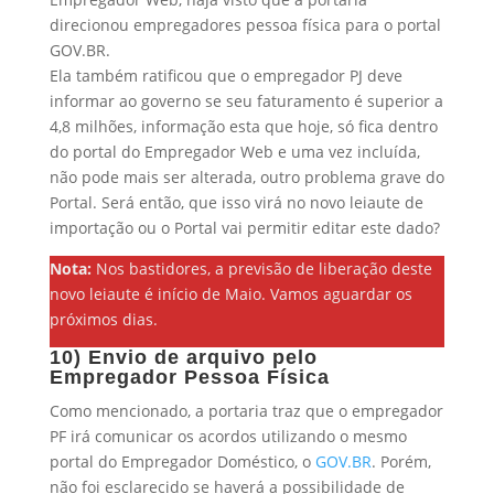
direcionou empregadores pessoa física para o portal
GOV.BR.
Ela também ratificou que o empregador PJ deve
informar ao governo se seu faturamento é superior a
4,8 milhões, informação esta que hoje, só fica dentro
do portal do Empregador Web e uma vez incluída,
não pode mais ser alterada, outro problema grave do
Portal. Será então, que isso virá no novo leiaute de
importação ou o Portal vai permitir editar este dado?
Nota:
Nos bastidores, a previsão de liberação deste
novo leiaute é início de Maio. Vamos aguardar os
próximos dias.
10) Envio de arquivo pelo
Empregador Pessoa Física
Como mencionado, a portaria traz que o empregador
PF irá comunicar os acordos utilizando o mesmo
portal do Empregador Doméstico, o
GOV.BR
. Porém,
não foi esclarecido se haverá a possibilidade de