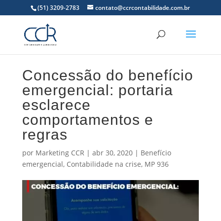
(51) 3209-2783
contato@ccrcontabilidade.com.br
Concessão do benefício
emergencial: portaria
esclarece
comportamentos e
regras
por
Marketing CCR
|
abr 30, 2020
|
Benefício
emergencial
,
Contabilidade na crise
,
MP 936