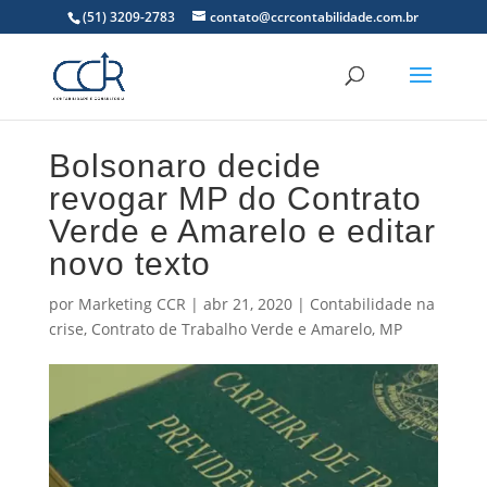
(51) 3209-2783
contato@ccrcontabilidade.com.br
Bolsonaro decide
revogar MP do Contrato
Verde e Amarelo e editar
novo texto
por
Marketing CCR
|
abr 21, 2020
|
Contabilidade na
crise
,
Contrato de Trabalho Verde e Amarelo
,
MP